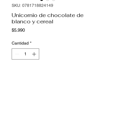
SKU: 0781718824149
Unicornio de chocolate de
blanco y cereal
Precio
$5.990
Cantidad
*
Agregar al carrito
Unicornio de chocolate blanco
relleno con cereal crocante.
Peso: 60 grs. aprox.
Duración: 3 meses.
Contiene Gluten.
Instagram @caramelchocolates