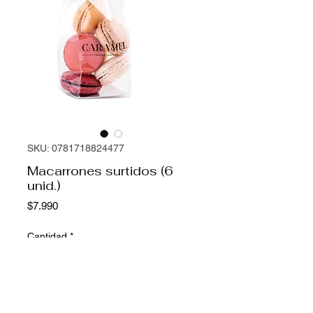
SKU: 0781718824477
Macarrones surtidos (6
unid.)
Precio
$7.990
Cantidad
*
Agregar al carrito