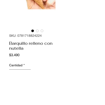
SKU: 0781718824224
Barquillo relleno con
nutella
Precio
$3.490
Cantidad
*
Agregar al carrito
Barquillo con baño de chocolate