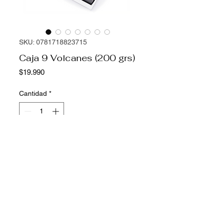
SKU: 0781718823715
Caja 9 Volcanes (200 grs)
Precio
$19.990
Cantidad
*
Agregar al carrito
Volcanes rellenos surtidos de:
coco/maracuyá, nutela crocante ,
capuccino , snickers y naranja.
Duración: 3 meses
Formato: Caja con 9 unidades