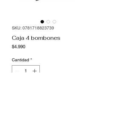
SKU: 0781718823739
Caja 4 bombones
Precio
$4.990
Cantidad
*
Agregar al carrito
Caja 4 bombones rellenos surtidos (
El surtido varia según stock).
Duración: 1 mes
Peso: 36 grs aprox.